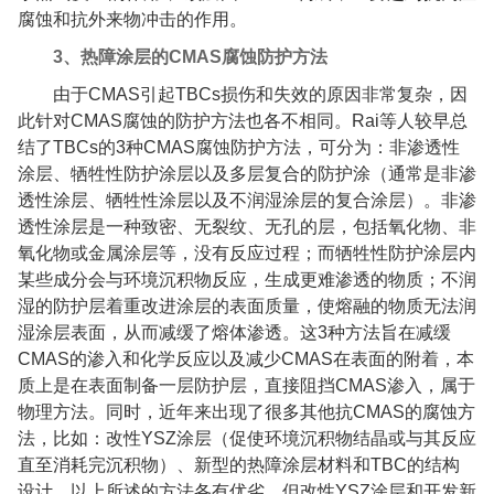
腐蚀和抗外来物冲击的作用。
3
、热障涂层的
CMAS
腐蚀防护方法
由于
CMAS
引起
TBCs
损伤和失效的原因非常复杂，因
此针对
CMAS
腐蚀的防护方法也各不相同。
Rai
等人较早总
结了
TBCs
的
3
种
CMAS
腐蚀防护方法，可分为：非渗透性
涂层、牺牲性防护涂层以及多层复合的防护涂（通常是非渗
透性涂层、牺牲性涂层以及不润湿涂层的复合涂层）。非渗
透性涂层是一种致密、无裂纹、无孔的层，包括氧化物、非
氧化物或金属涂层等，没有反应过程；而牺牲性防护涂层内
某些成分会与环境沉积物反应，生成更难渗透的物质；不润
湿的防护层着重改进涂层的表面质量，使熔融的物质无法润
湿涂层表面，从而减缓了熔体渗透。这
3
种方法旨在减缓
CMAS
的渗入和化学反应以及减少
CMAS
在表面的附着，本
质上是在表面制备一层防护层，直接阻挡
CMAS
渗入，属于
物理方法。同时，近年来出现了很多其他抗
CMAS
的腐蚀方
法，比如：改性
YSZ
涂层（促使环境沉积物结晶或与其反应
直至消耗完沉积物）、新型的热障涂层材料和
TBC
的结构
设计。以上所述的方法各有优劣，但改性
YSZ
涂层和开发新