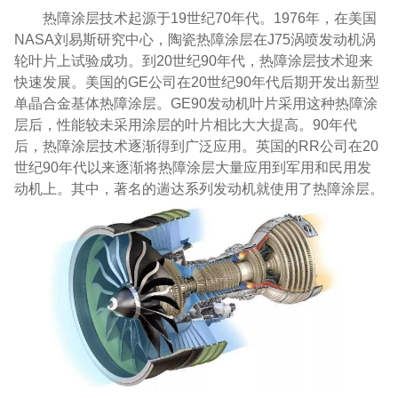
热障涂层技术起源于
19
世纪
70
年代。
1976
年，在美国
NASA
刘易斯研究中心，陶瓷热障涂层在
J75
涡喷发动机涡
轮叶片上试验成功。到
20
世纪
90
年代，热障涂层技术迎来
快速发展。美国的
GE
公司在
20
世纪
90
年代后期开发出新型
单晶合金基体热障涂层。
GE90
发动机叶片采用这种热障涂
层后，性能较未采用涂层的叶片相比大大提高。
90
年代
后，热障涂层技术逐渐得到广泛应用。英国的
RR
公司在
20
世纪
90
年代以来逐渐将热障涂层大量应用到军用和民用发
动机上。其中，著名的遄达系列发动机就使用了热障涂层。