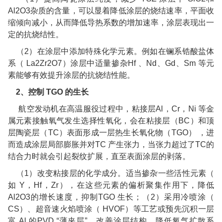
Al2O3
杂质的含量，可以显着降低涂层的烧结速率，平面收
缩倾向减小，从而降低导热系数的增加速率，涂层表现出一
定的抗烧结性。
（
2
）在涂层中添加特殊化学元素。例如在镧系锆酸盐体
系（
La2Zr2O7
）涂层中适量掺杂
Hf
、
Nd
、
Gd
、
Sm
等元
素能够有效提升涂层的抗烧结性能。
2
、控制
TGO
的生长
航空发动机在高温服役过程中，粘接层
Al
，
Cr
，
Ni
等金
属元素接触氧气发生选择性氧化，会在粘接层（
BC
）和顶
层陶瓷层（
TC
）表面形成一层热生长氧化物（
TGO
）
，进
而造成涂层局部膨胀并对
TC
产生张力，当张力超过了
TC
的
结合力时就会引起裂纹扩展，直至表面涂层的剥落。
（
1
）改变粘接层的化学成分。适当掺杂一些活性元素（
如
Y
，
Hf
，
Zr
），在这些元素的偏析聚集作用下，降低
Al2O3
的增长速度，抑制
TGO
生长；（
2
）采用冷喷涂（
CS
）、超音速火焰喷涂（
HVOF
）等工艺或预先沉积一层
富
Al
的
PVD “
薄夹层
”
，改善涂层结构，降低氧气扩散系