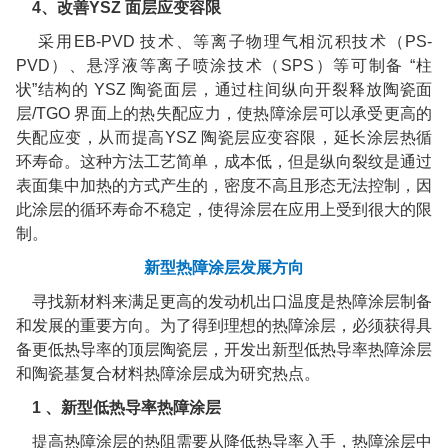
4
、改善
YSZ
面层应变容限
采用
EB-PVD
技术、等离子物理气相沉积技术（
PS-
PVD
）、悬浮液等离子喷涂技术（
SPS
）等可制备
“柱
状”结构的
YSZ
陶瓷面层，通过柱间纵向开裂释放陶瓷面
层
/TGO
界面上的热失配应力，使热障涂层可以承受更高的
失配应变，从而提高
YSZ
陶瓷层应变容限，延长涂层热循
环寿命。这种方法工艺简单，成本低，但是纵向裂纹是通过
表面集中加热的方式产生的，密度不高且形态无法控制，因
此涂层的循环寿命不稳定，使得涂层在应用上受到很大的限
制。
新型热障涂层发展方向
寻找新材料来满足更高的发动机出口温度是热障涂层制备
和发展的重要方向。为了得到理想的热障涂层，必须获得具
备更低热导率的顶层陶瓷层，开发出新型低热导率热障涂层
和陶瓷基复合材料热障涂层成为研究热点。
1
、新型低热导率热障涂层
提高热障涂层的热阻需要从降低热导率入手，热障涂层中