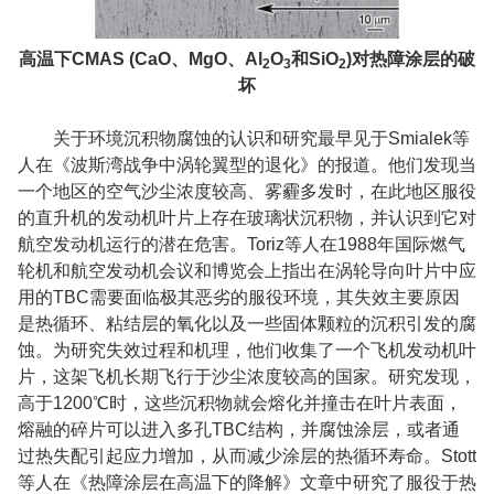
高温下
CMAS (CaO
、
MgO
、
Al
O
和
SiO
)
对热障涂层的破
2
3
2
坏
关于环境沉积物腐蚀的认识和研究最早见于
Smialek
等
人在《波斯湾战争中涡轮翼型的退化》的报道。他们发现当
一个地区的空气沙尘浓度较高、雾霾多发时，在此地区服役
的直升机的发动机叶片上存在玻璃状沉积物，并认识到它对
航空发动机运行的潜在危害。
Toriz
等人在
1988
年国际燃气
轮机和航空发动机会议和博览会上指出在涡轮导向叶片中应
用的
TBC
需要面临极其恶劣的服役环境，其失效主要原因
是热循环、粘结层的氧化以及一些固体颗粒的沉积引发的腐
蚀。为研究失效过程和机理，他们收集了一个飞机发动机叶
片，这架飞机长期飞行于沙尘浓度较高的国家。研究发现，
高于
1200
℃时，这些沉积物就会熔化并撞击在叶片表面，
熔融的碎片可以进入多孔
TBC
结构，并腐蚀涂层，或者通
过热失配引起应力增加，从而减少涂层的热循环寿命。
Stott
等人在《热障涂层在高温下的降解》文章中研究了服役于热