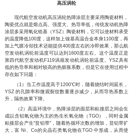
高压涡轮
现代航空发动机高压涡轮热障涂层主要采用陶瓷材料，
陶瓷优点就是熔点高、强度大、热导率低，传统发动机热障
涂层多采用氧化锆基（
YSZ
）陶瓷材料，它可以使材料承受
的温度降低
100
度，这样加上镍基高温合金本身
1100
度，再
加上气膜冷却技术还能提供
400
度左右的冷即效果，那么航
空发动机涡轮前温度可以达到
1600
度左右。这个温度正是
第四代航空发动机
F119
涡扇发动机涡轮前温度。
YSZ
具有
低的热导率和相对较高的热膨胀系数，但是它在使用过程中
存在如下问题：
（
1
）当工作温度高于
1200
℃时，随着烧结时间延长，
YSZ
的孔隙率和微观裂纹数量逐步减少，从而导热系数上
升，隔热效果下降。
（
2
）高温环境中，热障涂层的面层和粘接层之间会生
成以含铝氧化物为主的热生长氧化物（
TGO
），同时金属
粘接层会产生“贫铝带”，随着热循环次数的增加，贫铝带扩
大，富
Ni
、
Co
的尖晶石类氧化物在
TGO
中形成，从而使