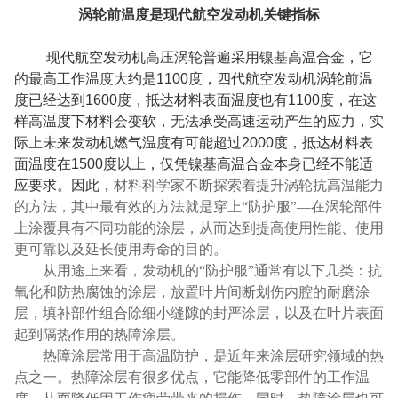
涡轮前温度是现代航空发动机关键指标
现代航空发动机高压涡轮普遍采用镍基高温合金，它
的最高工作温度大约是
1100
度，四代航空发动机涡轮前温
度已经达到
1600
度，抵达材料表面温度也有
1100
度，在这
样高温度下材料会变软，无法承受高速运动产生的应力，实
际上未来发动机燃气温度有可能超过
2000
度，抵达材料表
面温度在
1500
度以上，仅凭镍基高温合金本身已经不能适
应要求。因此，
材料科学家不断探索着提升涡轮抗高温能力
的方法，其中最有效的方法就是穿上“防护服”—在涡轮部件
上涂覆具有不同功能的涂层，从而达到提高使用性能、使用
更可靠以及延长使用寿命的目的。
从用途上来看，发动机的“防护服”通常有以下几类：抗
氧化和防热腐蚀的涂层，放置叶片间断划伤内腔的耐磨涂
层，填补部件组合除细小缝隙的封严涂层，以及在叶片表面
起到隔热作用的热障涂层。
热障涂层常用于高温防护，是近年来涂层研究领域的热
点之一。热障涂层有很多优点，它能降低零部件的工作温