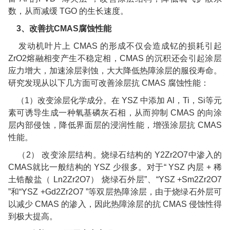
数，从而减缓
TGO
的生长速度。
3
、改善抗
CMAS
腐蚀性能
发动机叶片上
CMAS
的形成不仅会造成钇的损耗引起
ZrO2
熔融相变产生不稳定相，
CMAS
的沉积还会引起涂层
应力增大，加速涂层剥蚀，大大降低热障涂层的服役寿命。
研究发现从以下几方面可改善涂层抗
CMAS
腐蚀性能：
（
1
）改变涂层化学成分。在
YSZ
中添加
Al
，
Ti
，
Si
等元
素可诱导生成一种氧基磷灰石相，从而抑制
CMAS
的向涂
层内部侵蚀，降低界面层的浸润性能，增强涂层抗
CMAS
性能。
（
2
）
改变涂层结构。烧绿石结构的
Y2Zr2O7
中渗入的
CMAS
就比一般结构的
YSZ
少很多。对于
“ YSZ
内层
+
稀
土锆酸盐（
Ln2Zr2O7
）
烧绿石外层
”
、
“YSZ +Sm2Zr2O7
”
和
“YSZ +Gd2Zr2O7 ”
等双层热障涂层，由于烧绿石外层可
以减少
CMAS
的渗入，因此热障涂层的抗
CMAS
侵蚀性得
到极大提高。