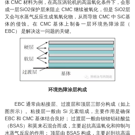
体
CMC
材料为例，在高压涡轮机的高温氧化条件下，会形
成一层
SiO2
保护层来阻止
CMC
继续被氧化，但是
SiO2
层
又会与水蒸气反应生成氢氧化物，从而导致
CMC
中
SiC
基
体的侵蚀。在
CMC
基体上制备一层环境热障涂层（
EBC
）
是解决这一问题的关键。
环境热障涂层构成
EBC
通常由粘接层、过渡层和顶层三部分构成（如上
图所示）。粘接层一般由
Si
元素组成，主要作用是确保
EBC
和
CMC
基体结合良好；
过渡层一般由钡锶铝硅酸盐
（
BSAS
）和莫来石混合而成，主要起抗高温氧化和抑制与
水蒸气反应的作用；
顶层由
BSAS
构成，主要起到抗高温