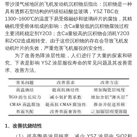
带沙漠气候地区的飞机发动机沉积物后指出：沉积物是一种
具有透辉石型结构的钙镁铝硅酸盐玻璃，
YSZ TBC
在
1300~1600
℃的温度下易受熔融砂和玻璃碎片的腐蚀，其精
确机理受熔体组成的影响：含
Ca
量较低的沉积物腐蚀过程
主要消耗稳定剂
Y2O3
；含
Ca
量较高的沉积物会消耗
Y2O3
和
ZrO2
造成相转变。由于这些沉积物的存在会导致飞机发
动机叶片的失效，严重危害飞机服役的安全性。
为了改善热障涂层性能，人们进行了大量的探索和研
究。
下表是影响
YSZ
涂层服役寿命的常见问题及其改善需
求、改善方法。
1
、改善抗烧结性
（
1
）提高陶瓷涂层纯度，减少
YSZ
涂层中
SiO2
和