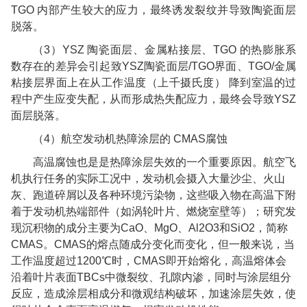
TGO
内部产生较大的应力，最终诱发裂纹并导致陶瓷面层
脱落。
（
3
）
YSZ
陶瓷面层、金属粘接层、
TGO
的热膨胀系
数存在的差异会引起致
YSZ
陶瓷面层
/TGO
界面、
TGO/
金属
粘接层界面上在从工作温度（上千摄氏度）
降到室温的过
程中产生应变失配，从而形成热失配应力，最终会导致
YSZ
面层脱落。
（
4
）
航空发动机热障涂层的
CMAS
腐蚀
高温腐蚀也是是热障涂层失效的一个重要原因。航空飞
机执行任务的实际工况中，发动机会摄入大量沙尘、火山
灰、跑道碎屑以及各种环境污染物，这些吸入物在高温下附
着于发动机热端部件（如涡轮叶片、燃烧室壁等）；研究发
现沉积物的成分主要为
CaO
、
MgO
、
Al2O3
和
SiO2
，简称
CMAS
。
CMAS
的熔点随成分变化而变化，但一般来说，当
工作温度超过
1200
℃时，
CMAS
即开始熔化，高温熔体会
沿着叶片表面
TBCs
中微裂纹、孔隙内渗，同时与涂层组分
反应，造成涂层相成分和微观结构破坏，加速涂层失效，使