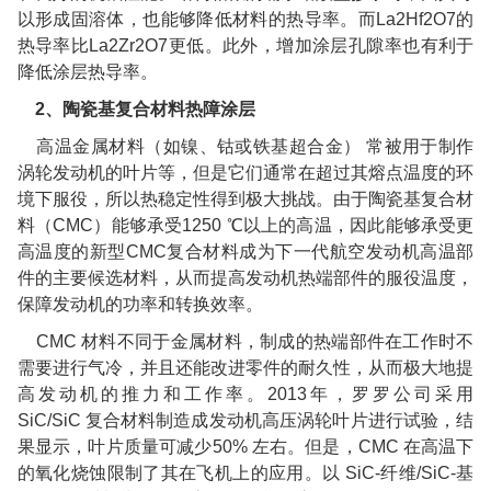
以形成固溶体，也能够降低材料的热导率。而
La2Hf2O7
的
热导率比
La2Zr2O7
更低。此外，增加涂层孔隙率也有利于
降低涂层热导率。
2
、陶瓷基复合材料热障涂层
高温金属材料（如镍、钴或铁基超合金）
常被用于制作
涡轮发动机的叶片等，但是它们通常在超过其熔点温度的环
境下服役，所以热稳定性得到极大挑战。由于陶瓷基复合材
料（
CMC
）能够承受
1250
℃
以上的高温，因此能够承受更
高温度的新型
CMC
复合材料成为下一代航空发动机高温部
件的主要候选材料，从而提高发动机热端部件的服役温度，
保障发动机的功率和转换效率。
CMC
材料不同于金属材料，制成的热端部件在工作时不
需要进行气冷，并且还能改进零件的耐久性，从而极大地提
高发动机的推力和工作率。
2013
年，罗罗公司采用
SiC/SiC
复合材料制造成发动机高压涡轮叶片进行试验，结
果显示，叶片质量可减少
50%
左右。但是，
CMC
在高温下
的氧化烧蚀限制了其在飞机上的应用。以
SiC-
纤维
/SiC-
基