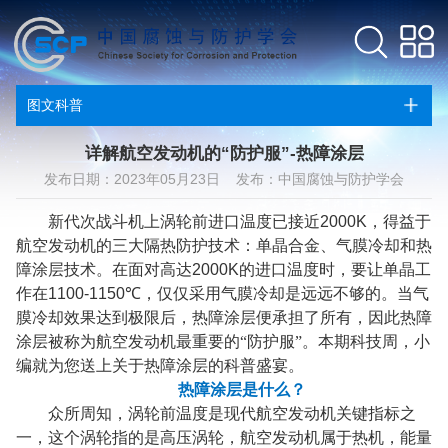
图文科普
详解航空发动机的“防护服”-热障涂层
发布日期：2023年05月23日 发布：中国腐蚀与防护学会
新代次战斗机上涡轮前进口温度已接近
2000K
，得益于
航空发动机的三大隔热防护技术：单晶合金、气膜冷却和热
障涂层技术。在面对高达
2000K
的进口温度时，要让单晶工
作在
1100-1150℃
，仅仅采用气膜冷却是远远不够的。当气
膜冷却效果达到极限后，热障涂层便承担了所有，因此热障
涂层被称为航空发动机最重要的“防护服”。本期科技周，小
编就为您送上关于热障涂层的科普盛宴。
热障涂层是什么？
众所周知，涡轮前温度是现代航空发动机关键指标之
一，这个涡轮指的是高压涡轮，航空发动机属于热机，能量