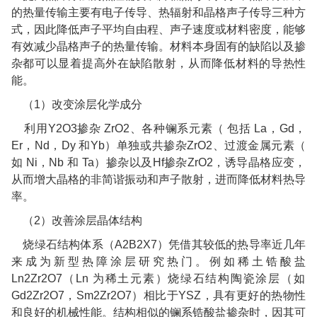
的热量传输主要有电子传导、热辐射和晶格声子传导三种方
式，因此降低声子平均自由程、声子速度或材料密度，能够
有效减少晶格声子的热量传输。材料本身固有的缺陷以及掺
杂都可以显着提高外在缺陷散射，从而降低材料的导热性
能。
（
1
）改变涂层化学成分
利用
Y2O3
掺杂
ZrO2
、各种镧系元素（
包括
La
，
Gd
，
Er
，
Nd
，
Dy
和
Yb
）单独或共掺杂
ZrO2
、过渡金属元素（
如
Ni
，
Nb
和
Ta
）掺杂以及
Hf
掺杂
ZrO2
，诱导晶格应变，
从而增大晶格的非简谐振动和声子散射，进而降低材料热导
率。
（
2
）改善涂层晶体结构
烧绿石结构体系（
A2B2X7
）凭借其较低的热导率近几年
来成为新型热障涂层研究热门。例如稀土锆酸盐
Ln2Zr2O7
（
Ln
为稀土元素）烧绿石结构陶瓷涂层（如
Gd2Zr2O7
，
Sm2Zr2O7
）相比于
YSZ
，具有更好的热物性
和良好的机械性能。结构相似的镧系锆酸盐掺杂时，因其可